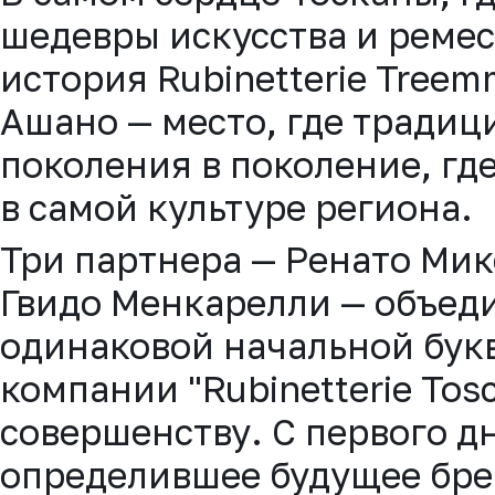
шедевры искусства и ремесл
история Rubinetterie Tree
Ашано — место, где традиц
поколения в поколение, гд
в самой культуре региона.
Три партнера — Ренато Ми
Гвидо Менкарелли — объеди
одинаковой начальной бук
компании "Rubinetterie Tos
совершенству. С первого д
определившее будущее брен