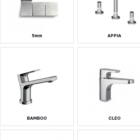
5mm
APPIA
BAMBOO
CLEO