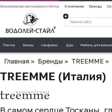
Эксклюзивная сантехника и плитка
О компании
Бренды
Со
Плитка
Ванны
Санфаянс
Душ
Мебель для ванно
Главная
»
Бренды
»
TREEMME
»
TREEMME (Италия)
В самом сердце Тосканы, г