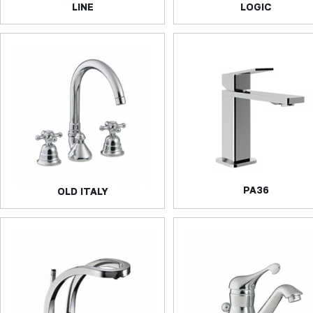
LINE
LOGIC
PA36
OLD ITALY