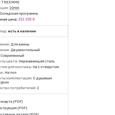
:
TREEMME
кция:
22mm
Складская программа
322 335 ₽
чная цена:
лад:
есть в наличии
чение:
Для ванны
ление:
Двухвентильный
:
Современный
нты цвета:
Нержавеющая сталь
стия для монтажа:
На 1 отверстие
ж:
На пол
нты комплектации:
С душевым
туром
ество потребителей:
2
ехкарта
(PDF)
нструкция
(PDF)
оставные детали
(PDF)