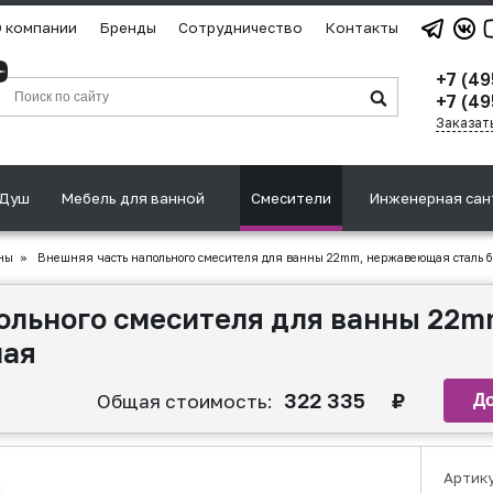
 компании
Бренды
Сотрудничество
Контакты
+7 (4
+7 (49
Заказат
Душ
Мебель для ванной
Смесители
Инженерная сан
ны
»
Внешняя часть напольного смесителя для ванны 22mm, нержавеющая сталь 
польного смесителя для ванны 22
ная
322 335
₽
Общая стоимость:
Артик