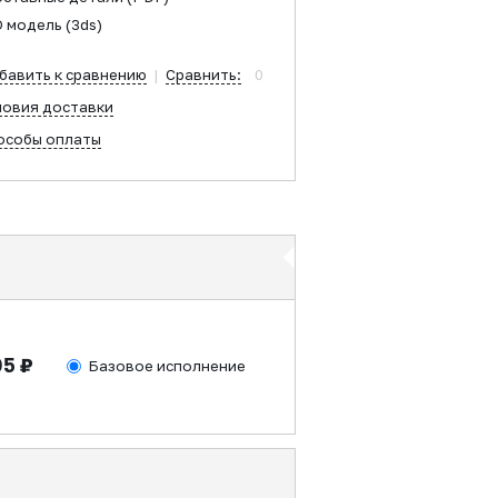
D модель
(3ds)
бавить к сравнению
|
Сравнить:
0
ловия доставки
особы оплаты
05 ₽
Базовое исполнение