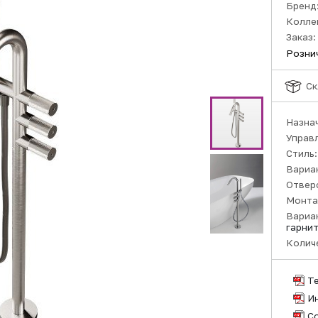
Бренд
Колле
Заказ:
Розни
Ск
Назна
Управ
Стиль
Вариа
Отвер
Монта
Вариа
гарни
Колич
Т
И
С