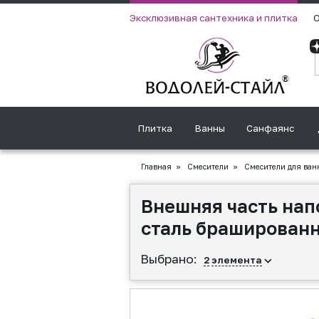
Эксклюзивная сантехника и плитка
О
Плитка
Ванны
Санфаянс
Главная
»
Смесители
»
Смесители для ван
Внешняя часть на
сталь браширован
Выбрано:
2
элемента