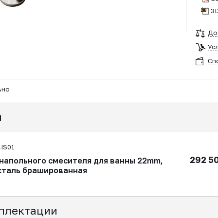
3
До
Ус
Сп
ьно
я
IS01
292 5
 напольного смесителя для ванны 22mm,
таль брашированная
плектации