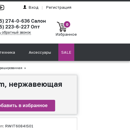
Вход
|
Регистрация
95) 274-0-636 Салон
0
5) 223-6-227 Опт
ь обратный звонок
Избранное
техника
Аксессуары
SALE
брашированная
»
mm, нержавеющая
ул:
RWIT6084IS01