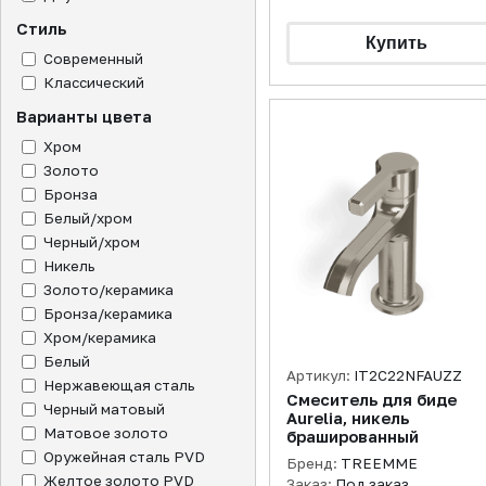
Стиль
Современный
Классический
Варианты цвета
Хром
Золото
Бронза
Белый/хром
Черный/хром
Никель
Золото/керамика
Бронза/керамика
Хром/керамика
Белый
Артикул:
IT2C22NFAUZZ
Нержавеющая сталь
Смеситель для биде
Черный матовый
Aurelia, никель
Матовое золото
брашированный
Оружейная сталь PVD
Бренд:
TREEMME
Желтое золото PVD
Заказ:
Под заказ