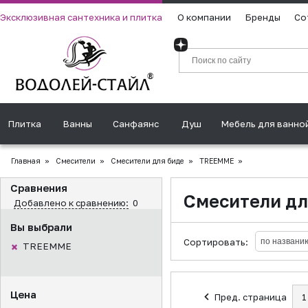
Эксклюзивная сантехника и плитка
О компании
Бренды
Со
Плитка
Ванны
Санфаянс
Душ
Мебель для ванно
Главная
»
Смесители
»
Смесители для биде
»
TREEMME
»
Сравнения
Смесители д
Добавлено к сравнению:
0
Вы выбрали
Сортировать:
TREEMME
Цена
Пред. страница
1