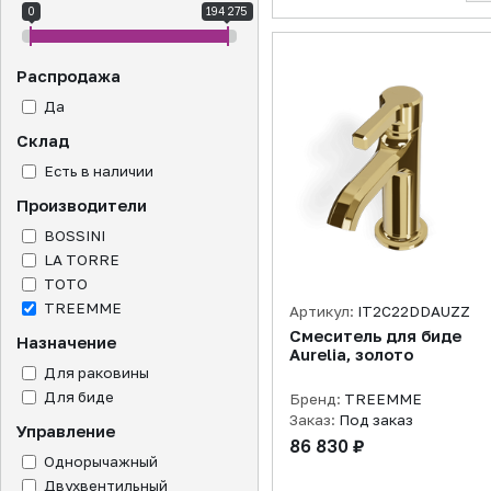
0
194 275
Распродажа
Да
Склад
Есть в наличии
Производители
BOSSINI
LA TORRE
TOTO
TREEMME
Артикул:
IT2C22DDAUZZ
Смеситель для биде
Назначение
Aurelia, золото
Для раковины
Для биде
Бренд:
TREEMME
Заказ:
Под заказ
Управление
86 830 ₽
Однорычажный
Двухвентильный