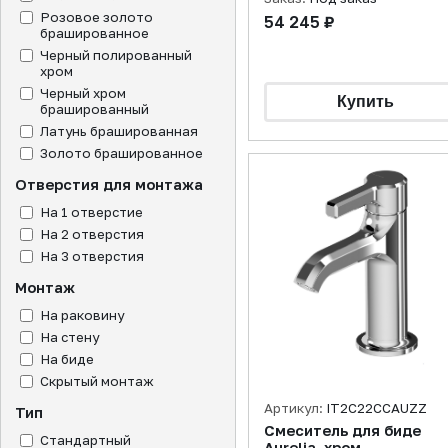
Розовое золото
54 245 ₽
брашированное
Черный полированный
хром
Черный хром
брашированный
Латунь брашированная
Золото брашированное
Отверстия для монтажа
На 1 отверстие
На 2 отверстия
На 3 отверстия
Монтаж
На раковину
На стену
На биде
Скрытый монтаж
Артикул:
IT2C22CCAUZZ
Тип
Смеситель для биде
Стандартный
Aurelia, хром