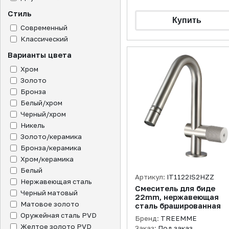
Стиль
Современный
Классический
Варианты цвета
Хром
Золото
Бронза
Белый/хром
Черный/хром
Никель
Золото/керамика
Бронза/керамика
Хром/керамика
Белый
Артикул:
IT1122IS2HZZ
Нержавеющая сталь
Смеситель для биде
Черный матовый
22mm, нержавеющая
Матовое золото
сталь брашированная
Оружейная сталь PVD
Бренд:
TREEMME
Желтое золото PVD
Заказ:
Под заказ