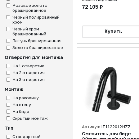
Розовое золото
72 105 ₽
брашированное
Черный полированный
хром
Черный хром
брашированный
Латунь брашированная
Золото брашированное
Отверстия для монтажа
На 1 отверстие
На 2 отверстия
На 3 отверстия
Монтаж
На раковину
На стену
На биде
Скрытый монтаж
Артикул:
IT1122012HZZ
Тип
Смеситель для биде
Стандартный
22mm, оружейный мета