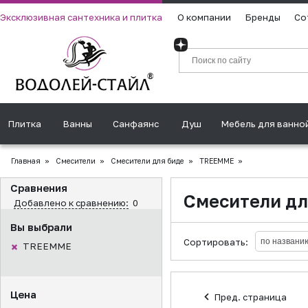
Эксклюзивная сантехника и плитка
О компании
Бренды
Со
Плитка
Ванны
Санфаянс
Душ
Мебель для ванно
Главная
»
Смесители
»
Смесители для биде
»
TREEMME
»
Сравнения
Смесители д
Добавлено к сравнению:
0
Вы выбрали
Сортировать:
TREEMME
Цена
Пред. страница