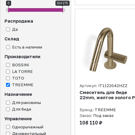
0
194 275
Распродажа
Да
Склад
Есть в наличии
Производители
BOSSINI
LA TORRE
TOTO
TREEMME
Артикул:
IT1122042HZZ
Смеситель для биде
Назначение
22mm, желтое золото 
Для раковины
Для биде
Бренд:
TREEMME
Заказ:
Под заказ
Управление
108 110 ₽
Однорычажный
Двухвентильный