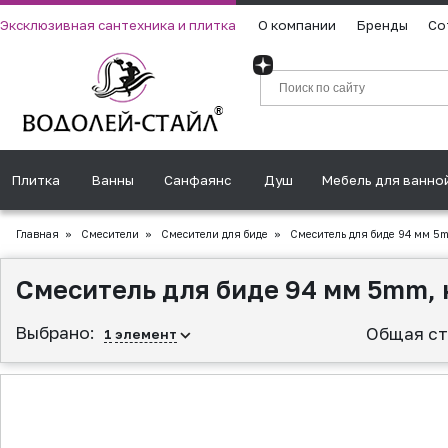
Эксклюзивная сантехника и плитка
О компании
Бренды
Со
Плитка
Ванны
Санфаянс
Душ
Мебель для ванно
Главная
»
Смесители
»
Смесители для биде
»
Смеситель для биде 94 мм 5
Смеситель для биде 94 мм 5mm,
Выбрано:
Общая ст
1
элемент
▲