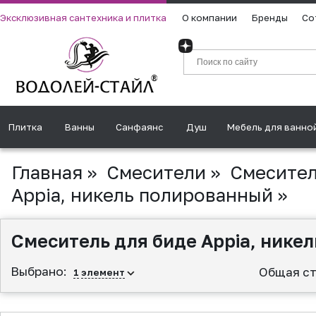
Эксклюзивная сантехника и плитка
О компании
Бренды
Со
Плитка
Ванны
Санфаянс
Душ
Мебель для ванно
Главная
»
Смесители
»
Смесител
Appia, никель полированный
»
Смеситель для биде Appia, нике
Выбрано:
Общая ст
1
элемент