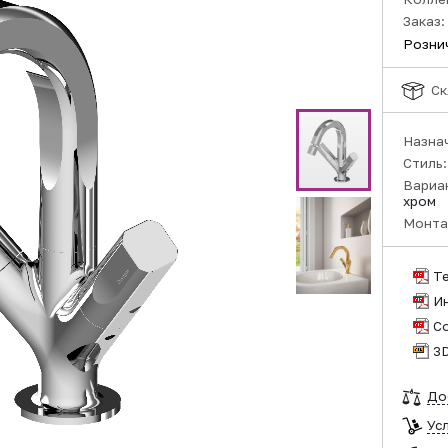
Заказ:
Розни
Ск
Назна
Стиль
Вариа
хром
Монта
Т
И
С
3
До
Ус