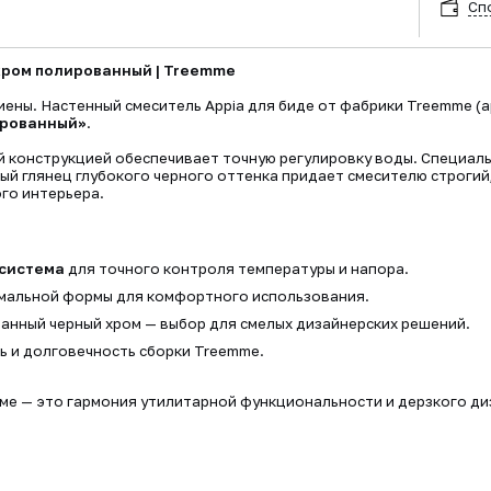
Сп
 хром полированный | Treemme
иены. Настенный смеситель Appia для биде от фабрики Treemme 
ированный»
.
й конструкцией обеспечивает точную регулировку воды. Специаль
ый глянец глубокого черного оттенка придает смесителю строгий,
го интерьера.
 система
для точного контроля температуры и напора.
мальной формы для комфортного использования.
анный черный хром — выбор для смелых дизайнерских решений.
 и долговечность сборки Treemme.
роме — это гармония утилитарной функциональности и дерзкого д