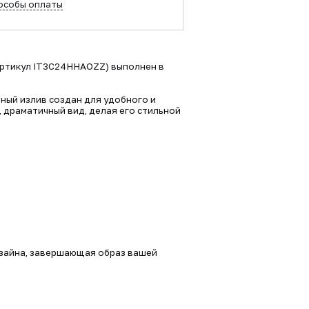
особы оплаты
(артикул IT3C24HHAOZZ) выполнен в
ный излив создан для удобного и
 драматичный вид, делая его стильной
изайна, завершающая образ вашей