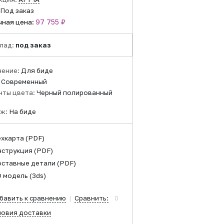
Под заказ
97 755 ₽
чная цена:
лад:
под заказ
чение:
Для биде
:
Современный
нты цвета:
Черный полированный
ж:
На биде
ехкарта
(PDF)
нструкция
(PDF)
оставные детали
(PDF)
D модель
(3ds)
бавить к сравнению
|
Сравнить:
0
ловия доставки