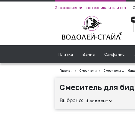
Эксклюзивная сантехника и плитка
О
Плитка
Ванны
Санфаянс
Главная
»
Смесители
»
Смесители для бид
Смеситель для бид
Выбрано:
1
элемент