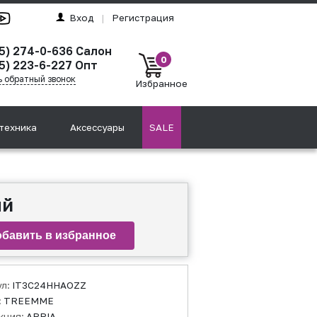
Вход
|
Регистрация
95) 274-0-636 Салон
0
5) 223-6-227 Опт
ь обратный звонок
Избранное
техника
Аксессуары
SALE
ый
ул:
IT3C24HHAOZZ
:
TREEMME
кция:
APPIA