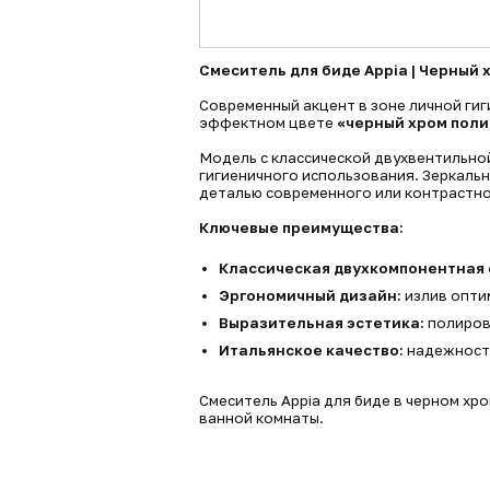
Смеситель для биде Appia | Черный
Современный акцент в зоне личной гиг
эффектном цвете
«черный хром пол
Модель с классической двухвентильно
гигиеничного использования. Зеркальн
деталью современного или контрастно
Ключевые преимущества:
Классическая двухкомпонентная
Эргономичный дизайн:
излив опти
Выразительная эстетика:
полиров
Итальянское качество:
надежность
Смеситель Appia для биде в черном х
ванной комнаты.