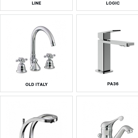
LINE
LOGIC
PA36
OLD ITALY