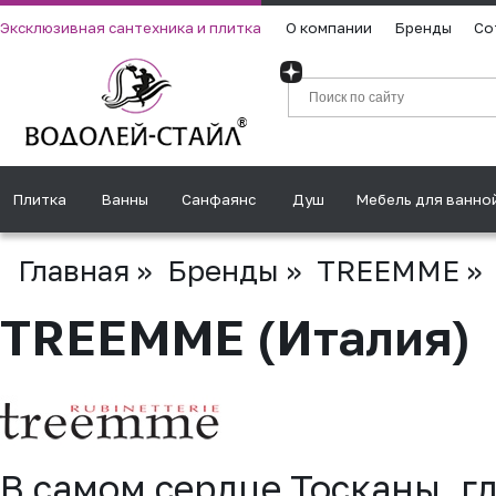
Эксклюзивная сантехника и плитка
О компании
Бренды
Со
Плитка
Ванны
Санфаянс
Душ
Мебель для ванно
Главная
»
Бренды
»
TREEMME
»
TREEMME (Италия)
В самом сердце Тосканы, г