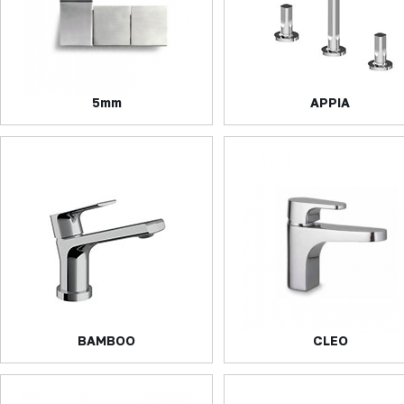
5mm
APPIA
BAMBOO
CLEO