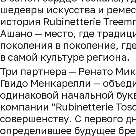
шедевры искусства и ремесл
история Rubinetterie Tree
Ашано — место, где традиц
поколения в поколение, гд
в самой культуре региона.
Три партнера — Ренато Ми
Гвидо Менкарелли — объеди
одинаковой начальной бук
компании "Rubinetterie Tos
совершенству. С первого д
определившее будущее брен