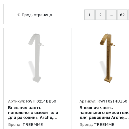
Пред. страница
1
2
…
62
Артикул:
RWIT0214BB50
Артикул:
RWIT0214DZ50
Внешняя часть
Внешняя часть
напольного смесителя
напольного смесител
для раковины Arche,
для раковины Arche,
белый матовый
золото брашированно
Бренд:
TREEMME
Бренд:
TREEMME