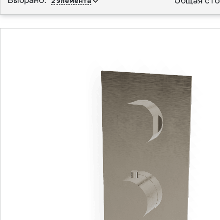
Общая сто
2
элемента
▲