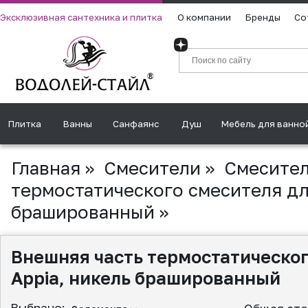
Эксклюзивная сантехника и плитка
О компании
Бренды
Со
Плитка
Ванны
Санфаянс
Душ
Мебель для ванно
Главная
»
Смесители
»
Смесител
термостатического смесителя для
брашированный
»
Внешняя часть термостатическог
Appia, никель брашированный
Выбрано: