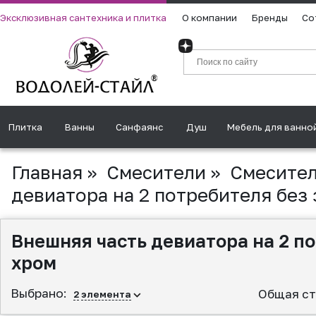
Эксклюзивная сантехника и плитка
О компании
Бренды
Со
Плитка
Ванны
Санфаянс
Душ
Мебель для ванно
Главная
»
Смесители
»
Смесител
девиатора на 2 потребителя без 
Внешняя часть девиатора на 2 по
хром
Выбрано:
Общая ст
2
элемента