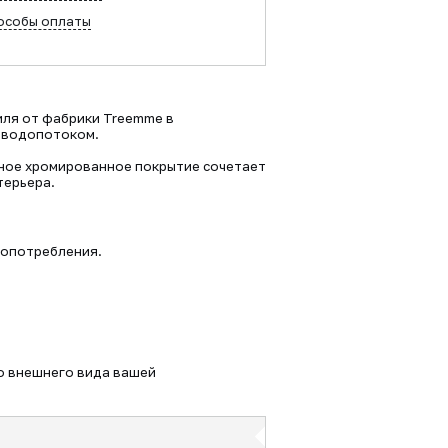
особы оплаты
иля от фабрики Treemme в
я водопотоком.
ьное хромированное покрытие сочетает
терьера.
допотребления.
го внешнего вида вашей