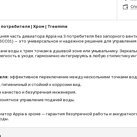
Сп
 потребителя | Хром | Treemme
няя часть девиатора Appia на 3 потребителя без запорного вент
6CC01) — это универсальное и надежное решение для управлени
ачи воды к трем точкам в душевой зоне или умывальнику. Зеркал
легкость в уходе, гармонично интегрируясь в любую стилистику ин
еля:
эффективное переключение между несколькими точками во
 гигиеничный и стойкий к коррозии вид.
 качество и безупречная инженерия.
понятное управление подачей воды.
атор Appia в хроме — гарантия безупречной работы и аккуратно
оды.
я