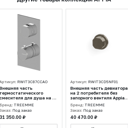
Артикул:
RWIT3C87CCAO
Артикул:
RWIT3CD5NF01
Внешняя часть
Внешняя часть девиатора
термостатического
на 2 потребителя без
смесителя для душа на 1
запорного вентиля Appia,
потребителя Appia, хром
никель брашированный
Бренд:
TREEMME
Бренд:
TREEMME
Заказ:
Под заказ
Заказ:
Под заказ
31 350.00 ₽
40 470.00 ₽