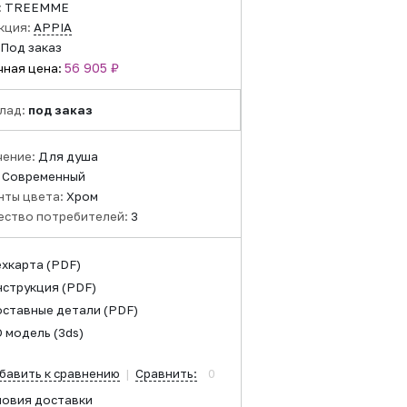
:
TREEMME
кция:
APPIA
Под заказ
56 905 ₽
чная цена:
лад:
под заказ
чение:
Для душа
:
Современный
нты цвета:
Хром
ество потребителей:
3
ехкарта
(PDF)
нструкция
(PDF)
оставные детали
(PDF)
D модель
(3ds)
бавить к сравнению
|
Сравнить:
0
ловия доставки