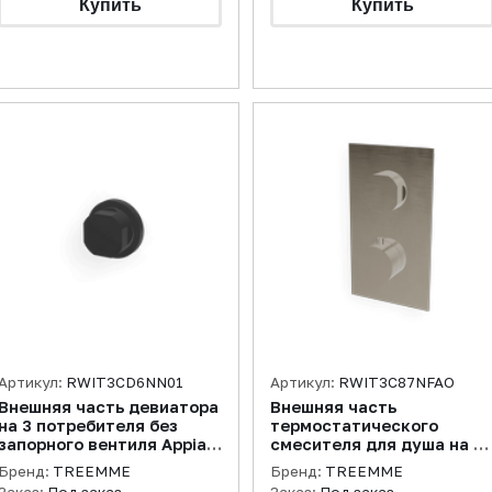
Артикул:
RWIT3CD6NN01
Артикул:
RWIT3C87NFAO
Внешняя часть девиатора
Внешняя часть
на 3 потребителя без
термостатического
запорного вентиля Appia,
смесителя для душа на 1
черный матовый
потребителя Appia,
Бренд:
TREEMME
Бренд:
TREEMME
никель брашированный