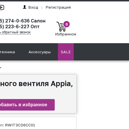
Вход
|
Регистрация
95) 274-0-636 Салон
0
5) 223-6-227 Опт
ь обратный звонок
Избранное
техника
Аксессуары
SALE
»
ного вентиля Appia,
ул:
RWIT3CD6CC01