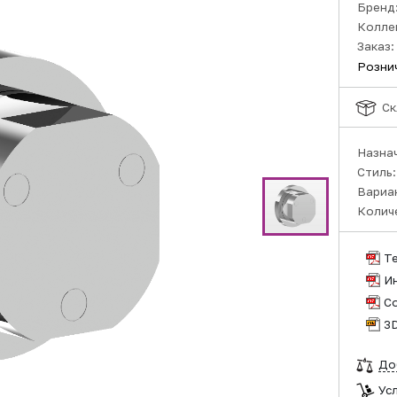
Бренд
Колле
Заказ:
Розни
Ск
Назна
Стиль
Вариа
Колич
Т
И
С
3
До
Ус