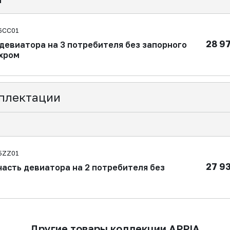
6CC01
28 9
девиатора на 3 потребителя без запорного
 хром
плектации
5ZZ01
27 9
асть девиатора на 2 потребителя без
Другие товары коллекции APPIA