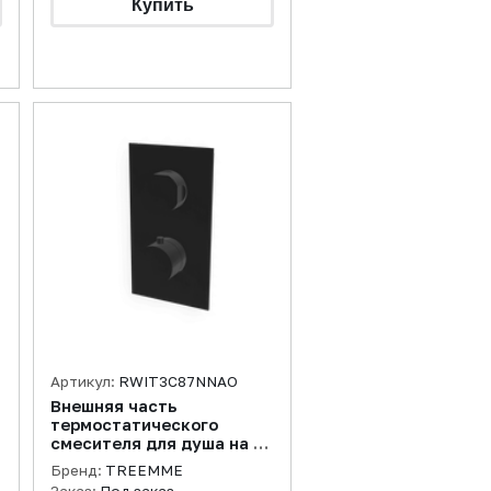
Артикул:
RWIT3C87NNAO
Внешняя часть
термостатического
смесителя для душа на 1
потребителя Appia,
Бренд:
TREEMME
черный матовый