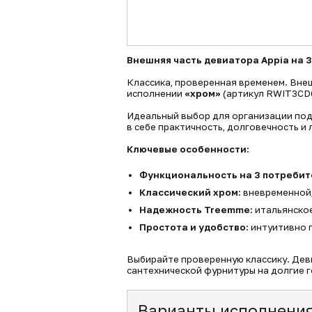
Внешняя часть девиатора Appia на 3
Классика, проверенная временем. Внеш
исполнении
«хром»
(артикул RWIT3CD
Идеальный выбор для организации под
в себе практичность, долговечность и 
Ключевые особенности:
Функциональность на 3 потребит
Классический хром:
вневременной,
Надежность Treemme:
итальянское
Простота и удобство:
интуитивно 
Выбирайте проверенную классику. Деви
сантехнической фурнитуры на долгие г
Варианты исполнени