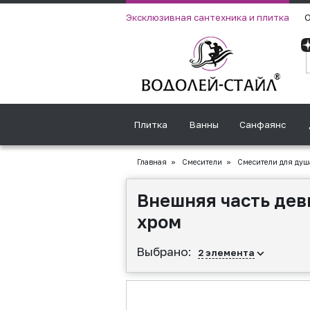
Эксклюзивная сантехника и плитка
О
Плитка
Ванны
Санфаянс
Главная
»
Смесители
»
Смесители для душ
Внешняя часть деви
хром
Выбрано:
2
элемента