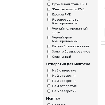
Оружейная сталь PVD
Желтое золото PVD
Бронза PVD
Розовое золото
брашированное
Черный полированный
хром
Черный хром
брашированный
Латунь брашированная
Золото брашированное
Окисленный
Отверстия для монтажа
На 1 отверстие
На 2 отверстия
На 3 отверстия
На 4 отверстия
На 5 отверстий
Монтаж
На стену