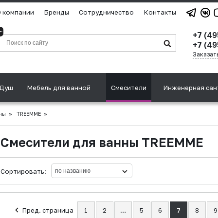
 компании
Бренды
Сотрудничество
Контакты
+7 (4
+7 (49
Заказат
Душ
Мебель для ванной
Смесители
Инженерная сан
ны
»
TREEMME
»
Смесители для ванны TREEMME
Сортировать:
Пред. страница
1
2
…
5
6
7
8
9