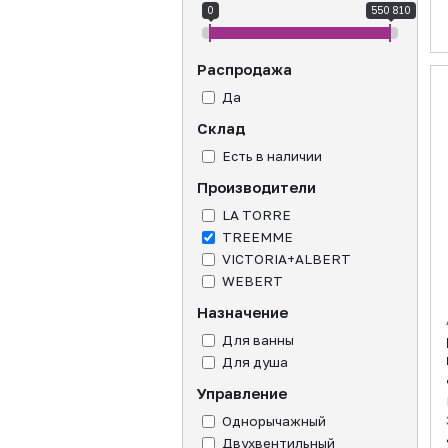
0
550 810
Распродажа
Да
Склад
Есть в наличии
Производители
LA TORRE
TREEMME
VICTORIA+ALBERT
WEBERT
Назначение
Для ванны
Для душа
Управление
Однорычажный
Двухвентильный