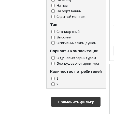
На пол
На борт ванны
Скрытый монтаж
Тип
Стандартный
Высокий
С гигиеническим душем
Варианты комплектации
С душевым гарнитуром
Без душевого гарнитура
Количество потребителей
1
2