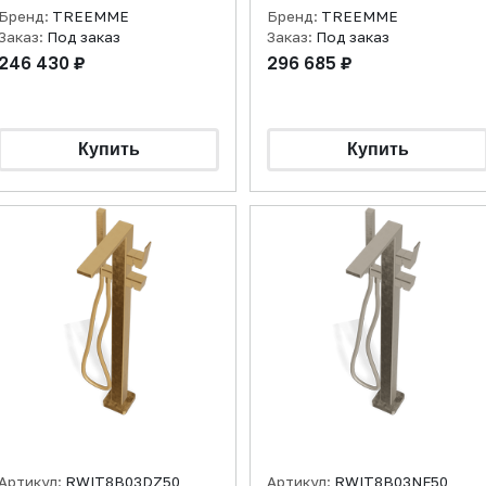
хром полированный
матовый
Бренд:
TREEMME
Бренд:
TREEMME
Заказ:
Под заказ
Заказ:
Под заказ
246 430 ₽
296 685 ₽
Артикул:
RWIT8B03DZ50
Артикул:
RWIT8B03NF50