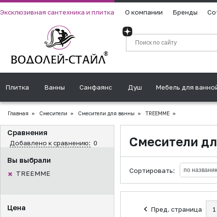
Эксклюзивная сантехника и плитка
О компании
Бренды
Со
Плитка
Ванны
Санфаянс
Душ
Мебель для ванно
Главная
»
Смесители
»
Смесители для ванны
»
TREEMME
»
Сравнения
Смесители д
Добавлено к сравнению:
0
Вы выбрали
Сортировать:
TREEMME
Цена
Пред. страница
1