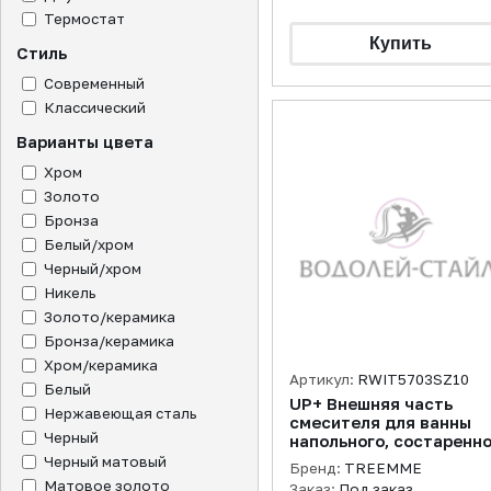
Термостат
Стиль
Современный
Классический
Варианты цвета
Хром
Золото
Бронза
Белый/хром
Черный/хром
Никель
Золото/керамика
Бронза/керамика
Хром/керамика
Артикул:
RWIT5703SZ10
Белый
UP+ Внешняя часть
Нержавеющая сталь
смесителя для ванны
Черный
напольного, состаренн
розовое золото
Черный матовый
Бренд:
TREEMME
Матовое золото
Заказ:
Под заказ