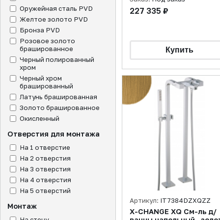
Оружейная сталь PVD
227 335 ₽
Желтое золото PVD
Бронза PVD
Розовое золото
брашированное
Черный полированный
хром
Черный хром
брашированный
Латунь брашированная
Золото брашированное
Окисленный
Отверстия для монтажа
На 1 отверстие
На 2 отверстия
На 3 отверстия
На 4 отверстия
На 5 отверстий
Артикул:
IT7384DZXQZZ
Монтаж
X-CHANGE XQ См-ль д/
На стену
ванны напольный , золо