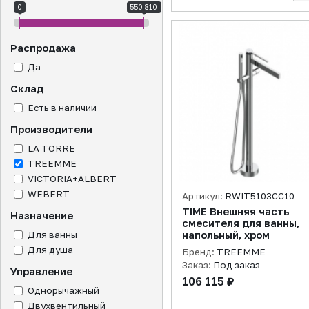
0
550 810
Распродажа
Да
Склад
Есть в наличии
Производители
LA TORRE
TREEMME
VICTORIA+ALBERT
WEBERT
Артикул:
RWIT5103CC10
TIME Внешняя часть
Назначение
смесителя для ванны,
Для ванны
напольный, хром
Для душа
Бренд:
TREEMME
Заказ:
Под заказ
Управление
106 115 ₽
Однорычажный
Двухвентильный