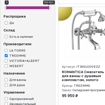
0
550 810
Распродажа
Да
Склад
Есть в наличии
Производители
LA TORRE
TREEMME
VICTORIA+ALBERT
WEBERT
Артикул:
IT3601DDVEZZ
ROMANTICA Смеситель
Назначение
для ванны с душевым
Для ванны
комплектом, золото
Для душа
Бренд:
TREEMME
Заказ:
Складская програм
Управление
95 950 ₽
Однорычажный
Двухвентильный