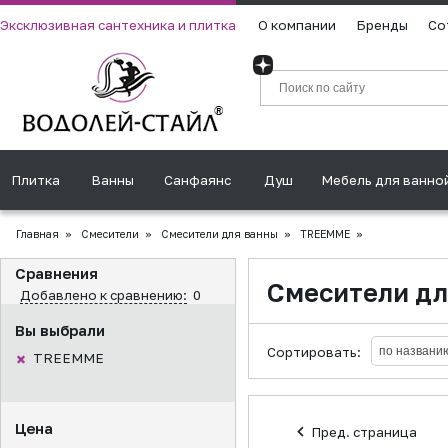
Эксклюзивная сантехника и плитка
О компании
Бренды
Со
Плитка
Ванны
Санфаянс
Душ
Мебель для ванно
Главная
»
Смесители
»
Смесители для ванны
»
TREEMME
»
Сравнения
Смесители д
Добавлено к сравнению:
0
Вы выбрали
Сортировать:
TREEMME
Цена
Пред. страница