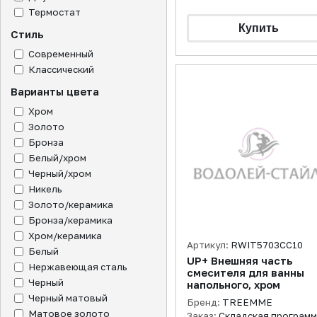
Термостат
Стиль
Современный
Классический
Варианты цвета
Хром
Золото
Бронза
Белый/хром
Черный/хром
Никель
Золото/керамика
Бронза/керамика
Хром/керамика
Артикул:
RWIT5703CC10
Белый
UP+ Внешняя часть
Нержавеющая сталь
смесителя для ванны
Черный
напольного, хром
Черный матовый
Бренд:
TREEMME
Матовое золото
Заказ:
Складская програм