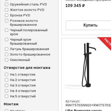
Оружейная сталь PVD
109 345 ₽
Желтое золото PVD
Бронза PVD
Розовое золото
брашированное
Черный полированный
хром
Черный хром
брашированный
Латунь брашированная
Золото брашированное
Окисленный
Отверстия для монтажа
На 1 отверстие
На 2 отверстия
На 3 отверстия
На 4 отверстия
На 5 отверстий
Артикул:
Монтаж
RWIT5703NN10+RWIT5703
UP+ Внешняя часть
На стену