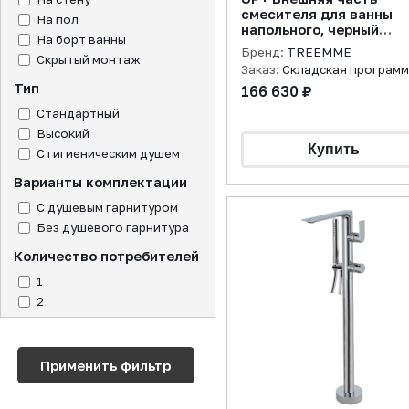
смесителя для ванны
На пол
напольного, черный
На борт ванны
матовый/Встраиваема
Бренд:
TREEMME
Скрытый монтаж
часть
Заказ:
Складская програм
Тип
166 630 ₽
Стандартный
Высокий
С гигиеническим душем
Варианты комплектации
С душевым гарнитуром
Без душевого гарнитура
Количество потребителей
1
2