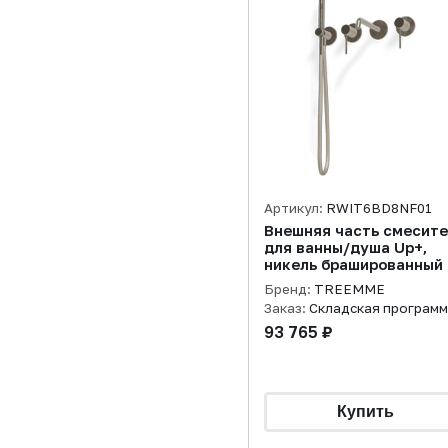
Артикул:
RWIT6BD8NF01
Внешняя часть смесит
для ванны/душа Up+,
никель брашированный
Бренд:
TREEMME
Заказ:
Складская програм
93 765 ₽