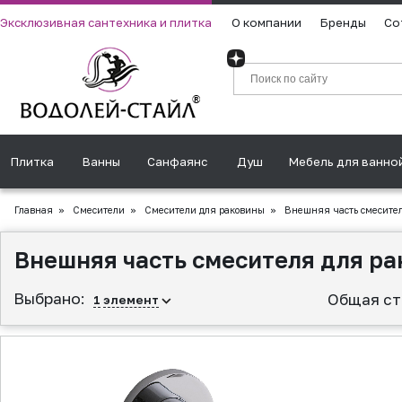
Эксклюзивная сантехника и плитка
О компании
Бренды
Со
Плитка
Ванны
Санфаянс
Душ
Мебель для ванно
Главная
»
Смесители
»
Смесители для раковины
»
Внешняя часть смесител
Внешняя часть смесителя для ра
Выбрано:
Общая ст
1
элемент
▲