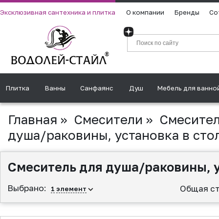
Эксклюзивная сантехника и плитка
О компании
Бренды
Со
Плитка
Ванны
Санфаянс
Душ
Мебель для ванно
Главная
»
Смесители
»
Смесител
душа/раковины, установка в сто
Смеситель для душа/раковины, у
Выбрано:
Общая ст
1
элемент