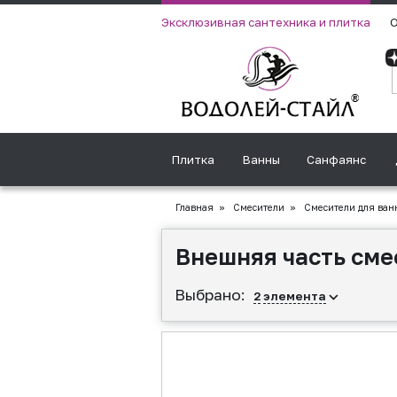
Эксклюзивная сантехника и плитка
О
Плитка
Ванны
Санфаянс
Главная
»
Смесители
»
Смесители для ван
Внешняя часть сме
Выбрано:
2
элемента