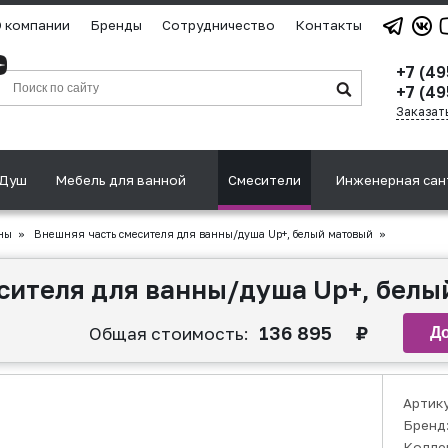
 компании
Бренды
Сотрудничество
Контакты
+7 (4
+7 (49
Заказат
Душ
Мебель для ванной
Смесители
Инженерная сан
ны
»
Внешняя часть смесителя для ванны/душа Up+, белый матовый
»
сителя для ванны/душа Up+, белы
136 895
₽
Общая стоимость:
Артик
Бренд
Колле