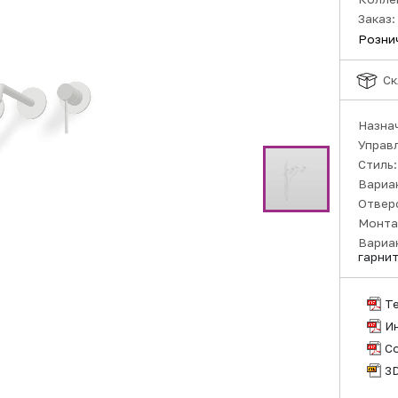
Заказ:
Розни
Ск
Назна
Управ
Стиль
Вариа
Отвер
Монта
Вариа
гарни
Т
И
С
3