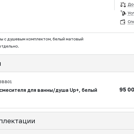
До
Ус
Сп
ны с душевым комплектом, белый матовый
отдельно.
я
8BB01
95 0
смесителя для ванны/душа Up+, белый
плектации