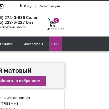
Вход
|
Регистрация
95) 274-0-636 Салон
0
5) 223-6-227 Опт
ь обратный звонок
Избранное
техника
Аксессуары
SALE
й матовый
ул:
RWIT6BD8BB01
:
TREEMME
кция:
UP+