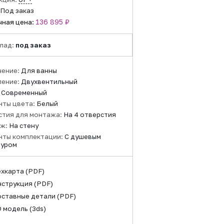
Под заказ
136 895 ₽
чная цена:
лад:
под заказ
чение:
Для ванны
ление:
Двухвентильный
:
Современный
нты цвета:
Белый
стия для монтажа:
На 4 отверстия
ж:
На стену
нты комплектации:
С душевым
туром
ехкарта
(PDF)
нструкция
(PDF)
оставные детали
(PDF)
D модель
(3ds)