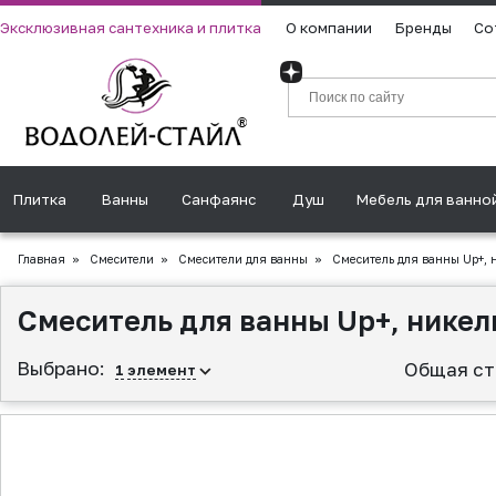
Эксклюзивная сантехника и плитка
О компании
Бренды
Со
Плитка
Ванны
Санфаянс
Душ
Мебель для ванно
Главная
»
Смесители
»
Смесители для ванны
»
Смеситель для ванны Up+, 
Смеситель для ванны Up+, нике
Выбрано:
Общая ст
1
элемент
▲