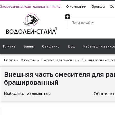
Эксклюзивная сантехника и плитка
О компании
Бренды
Со
Плитка
Ванны
Санфаянс
Душ
Мебель для ванно
Главная
»
Смесители
»
Смесители для раковины
»
Внешняя часть смесител
Внешняя часть смесителя для ра
брашированный
Выбрано:
Общая ст
2
элемента
▲