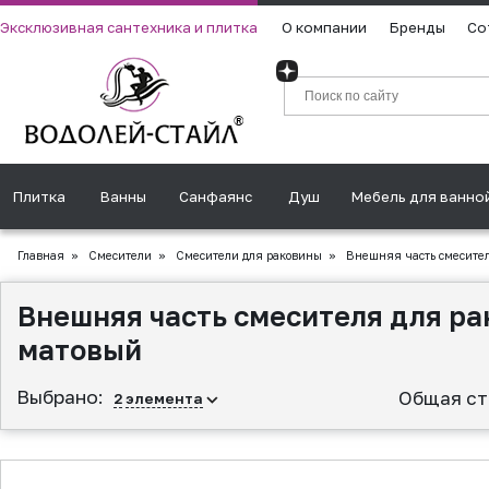
Эксклюзивная сантехника и плитка
О компании
Бренды
Со
Плитка
Ванны
Санфаянс
Душ
Мебель для ванно
Главная
»
Смесители
»
Смесители для раковины
»
Внешняя часть смесител
Внешняя часть смесителя для ра
матовый
Выбрано:
Общая ст
2
элемента
▲