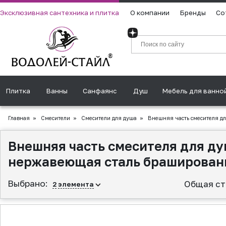
Эксклюзивная сантехника и плитка
О компании
Бренды
Со
Плитка
Ванны
Санфаянс
Душ
Мебель для ванно
Главная
»
Смесители
»
Смесители для душа
»
Внешняя часть смесителя дл
Внешняя часть смесителя для ду
нержавеющая сталь браширован
Выбрано:
Общая ст
2
элемента
▲