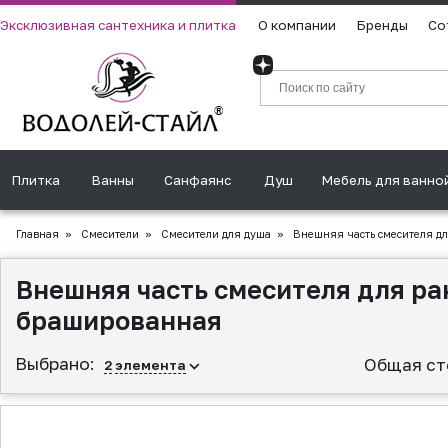
Эксклюзивная сантехника и плитка
О компании
Бренды
Со
Плитка
Ванны
Санфаянс
Душ
Мебель для ванно
Главная
»
Смесители
»
Смесители для душа
»
Внешняя часть смесителя д
Внешняя часть смесителя для р
брашированная
Выбрано:
Общая ст
2
элемента
▲