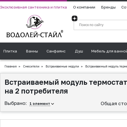
Эксклюзивная сантехника и плитка
О компании
Бренды
Со
Плитка
Ванны
Санфаянс
Душ
Мебель для ванно
Главная
»
Смесители
»
Встраиваемые модули
»
Встраиваемый модуль термо
Встраиваемый модуль термостат
на 2 потребителя
Выбрано:
Общая сто
1
элемент
▲