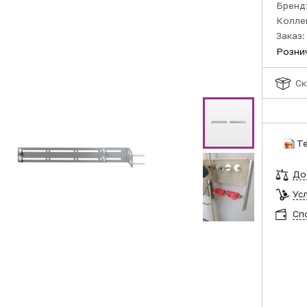
Бренд
Колле
Заказ:
Розни
Ск
Т
До
Ус
Сп