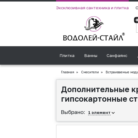
Эксклюзивная сантехника и плитка
О
Плитка
Ванны
Санфаянс
Главная
»
Смесители
»
Встраиваемые мод
Дополнительные к
гипсокартонные с
Выбрано:
1
элемент