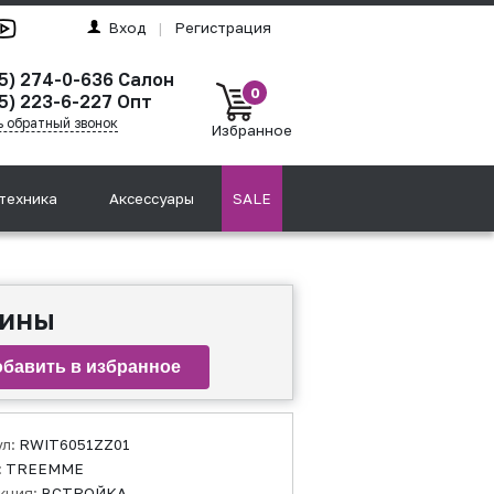
Вход
|
Регистрация
95) 274-0-636 Салон
0
5) 223-6-227 Опт
ь обратный звонок
Избранное
техника
Аксессуары
SALE
вины
ул:
RWIT6051ZZ01
:
TREEMME
кция:
ВСТРОЙКА