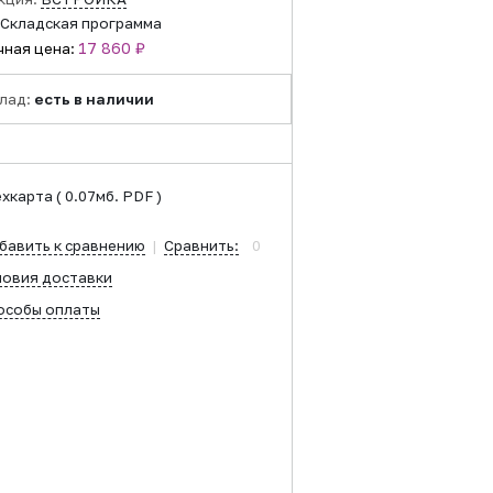
Складская программа
17 860 ₽
чная цена:
лад:
есть в наличии
ехкарта
( 0.07мб. PDF )
бавить к сравнению
|
Сравнить:
0
ловия доставки
особы оплаты