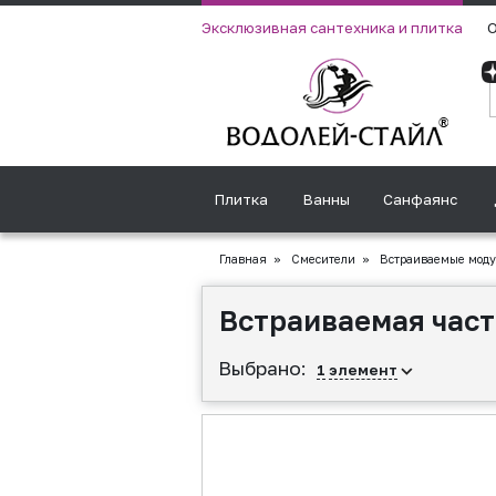
Эксклюзивная сантехника и плитка
О
Плитка
Ванны
Санфаянс
Главная
»
Смесители
»
Встраиваемые мод
Встраиваемая част
Выбрано:
1
элемент