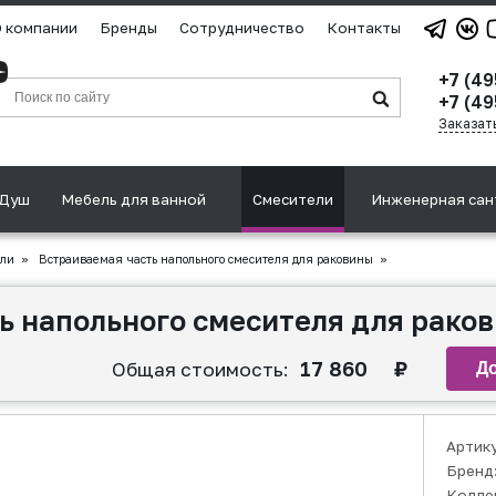
 компании
Бренды
Сотрудничество
Контакты
+7 (4
+7 (49
Заказат
Душ
Мебель для ванной
Смесители
Инженерная сан
ули
»
Встраиваемая часть напольного смесителя для раковины
»
ь напольного смесителя для рако
17 860
₽
Общая стоимость:
Артик
Бренд
Колле