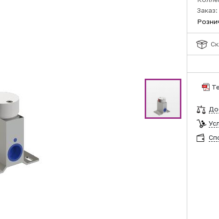
Заказ:
Розни
Ск
Т
До
Ус
Сп