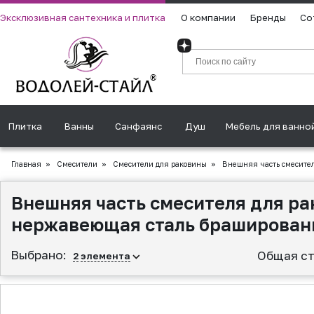
Эксклюзивная сантехника и плитка
О компании
Бренды
Со
Плитка
Ванны
Санфаянс
Душ
Мебель для ванно
Главная
»
Смесители
»
Смесители для раковины
»
Внешняя часть смесител
Внешняя часть смесителя для ра
нержавеющая сталь браширован
Выбрано:
Общая ст
2
элемента
▲