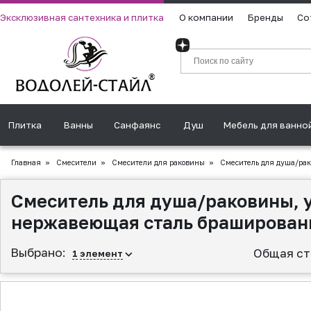
Эксклюзивная сантехника и плитка
О компании
Бренды
Со
Плитка
Ванны
Санфаянс
Душ
Мебель для ванно
Главная
»
Смесители
»
Смесители для раковины
»
Смеситель для душа/рак
Смеситель для душа/раковины, 
нержавеющая сталь браширован
Выбрано:
Общая ст
1
элемент
▲