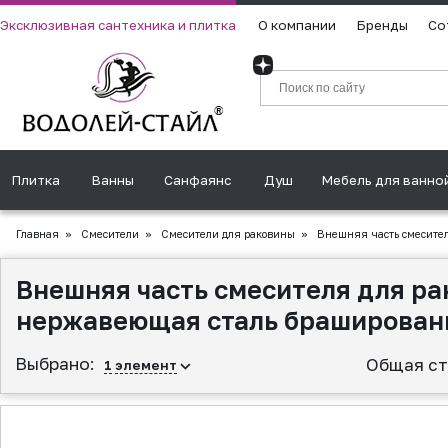
Эксклюзивная сантехника и плитка
О компании
Бренды
Со
Плитка
Ванны
Санфаянс
Душ
Мебель для ванно
Главная
»
Смесители
»
Смесители для раковины
»
Внешняя часть смесител
Внешняя часть смесителя для ра
нержавеющая сталь браширован
Выбрано:
Общая ст
1
элемент
▲