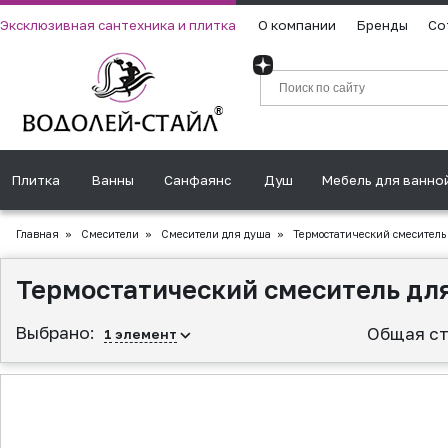
Эксклюзивная сантехника и плитка
О компании
Бренды
Со
Плитка
Ванны
Санфаянс
Душ
Мебель для ванно
Главная
»
Смесители
»
Смесители для душа
»
Термостатический смеситель 
Термостатический смеситель для
Выбрано:
Общая ст
1
элемент
▲