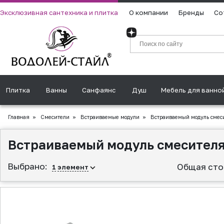
Эксклюзивная сантехника и плитка
О компании
Бренды
Со
Плитка
Ванны
Санфаянс
Душ
Мебель для ванно
Главная
»
Смесители
»
Встраиваемые модули
»
Встраиваемый модуль смеси
Встраиваемый модуль смесителя
Выбрано:
Общая сто
1
элемент
▲