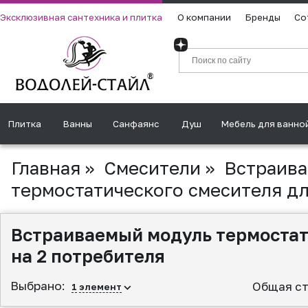
Эксклюзивная сантехника и плитка
О компании
Бренды
Со
Плитка
Ванны
Санфаянс
Душ
Мебель для ванно
Главная
»
Смесители
»
Встраив
термостатического смесителя дл
Встраиваемый модуль термостат
на 2 потребителя
Выбрано:
Общая ст
1
элемент