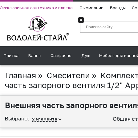
Эксклюзивная сантехника и плитка
О компании
Бренды
Со
Плитка
Ванны
Санфаянс
Душ
Мебель для ванно
Главная
»
Смесители
»
Комплек
часть запорного вентиля 1/2" Ap
Внешняя часть запорного вентиля
Выбрано:
Общая ст
2
элемента