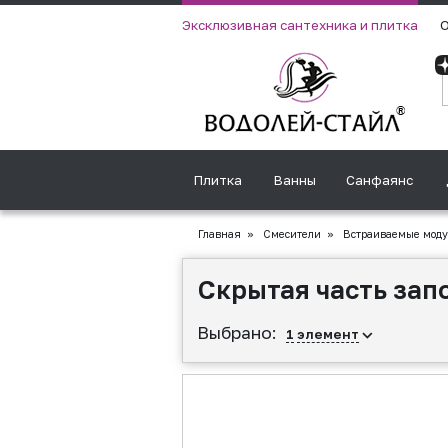
Эксклюзивная сантехника и плитка
О
Плитка
Ванны
Санфаянс
Главная
»
Смесители
»
Встраиваемые мод
Скрытая часть запо
Выбрано:
1
элемент