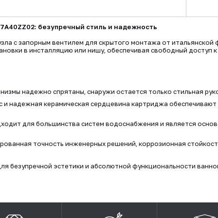
T7A40ZZ02: безупречный стиль и надежность
узла с запорным вентилем для скрытого монтажа от итальянской
новки в инсталляцию или нишу, обеспечивая свободный доступ к
анизмы надежно спрятаны, снаружи остается только стильная рук
с и надежная керамическая сердцевина картриджа обеспечивают 
дходит для большинства систем водоснабжения и является основ
рованная точность инженерных решений, коррозионная стойкость
ля безупречной эстетики и абсолютной функциональности ванной