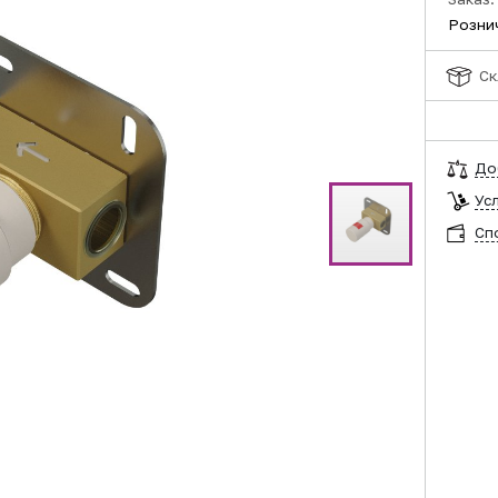
Розни
Ск
До
Ус
Сп