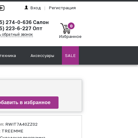
Вход
|
Регистрация
95) 274-0-636 Салон
0
5) 223-6-227 Опт
ь обратный звонок
Избранное
техника
Аксессуары
SALE
ул:
RWIT7A40ZZ02
:
TREEMME
Складская программа