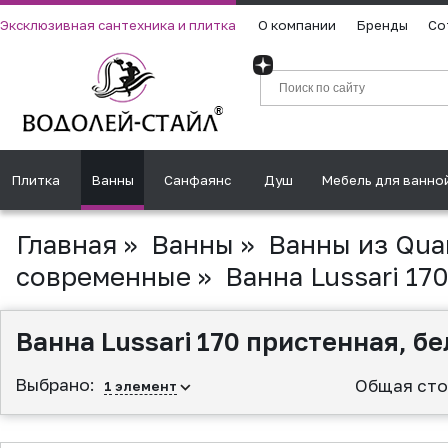
Эксклюзивная сантехника и плитка
О компании
Бренды
Со
Плитка
Ванны
Санфаянс
Душ
Мебель для ванно
Главная
»
Ванны
»
Ванны из Qua
современные
»
Ванна Lussari 17
Ванна Lussari 170 пристенная, бе
Выбрано:
Общая сто
1
элемент