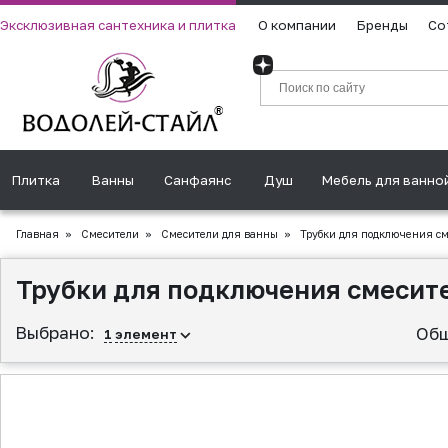
Эксклюзивная сантехника и плитка
О компании
Бренды
Со
Плитка
Ванны
Санфаянс
Душ
Мебель для ванно
Главная
»
Смесители
»
Смесители для ванны
»
Трубки для подключения сме
Трубки для подключения смесител
Выбрано:
Общ
1
элемент
▲