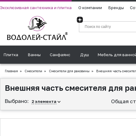
Эксклюзивная сантехника и плитка
О компании
Бренды
Со
Плитка
Ванны
Санфаянс
Душ
Мебель для ванно
Главная
»
Смесители
»
Смесители для раковины
»
Внешняя часть смесител
Внешняя часть смесителя для ра
Выбрано:
Общая ст
2
элемента
▲