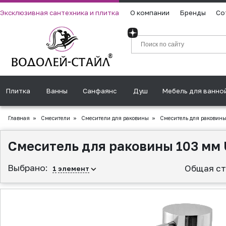
Эксклюзивная сантехника и плитка
О компании
Бренды
Со
Плитка
Ванны
Санфаянс
Душ
Мебель для ванно
Главная
»
Смесители
»
Смесители для раковины
»
Смеситель для раковины
Смеситель для раковины 103 мм 
Выбрано:
Общая ст
1
элемент
▲