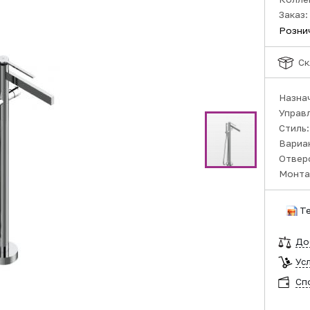
Заказ:
Розни
Ск
Назна
Управ
Стиль
Вариа
Отвер
Монта
Т
До
Ус
Сп