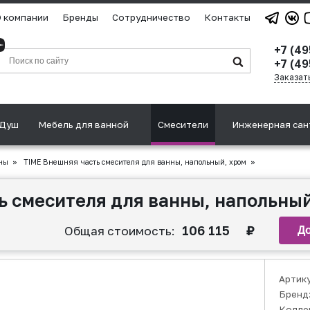
 компании
Бренды
Сотрудничество
Контакты
+7 (4
+7 (49
Заказат
Душ
Мебель для ванной
Смесители
Инженерная сан
ны
»
TIME Внешняя часть смесителя для ванны, напольный, хром
»
ь смесителя для ванны, напольный
106 115
₽
Общая стоимость:
Артик
Бренд
Колле