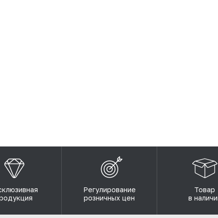
склюзивная
Регулирование
Товар
родукция
розничных цен
в наличи