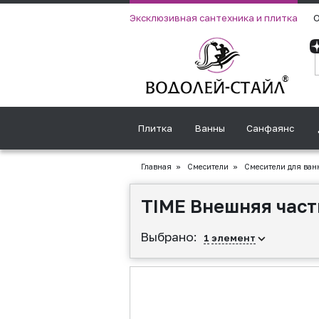
Эксклюзивная сантехника и плитка
О
Плитка
Ванны
Санфаянс
Главная
»
Смесители
»
Смесители для ван
TIME Внешняя част
Выбрано:
1
элемент