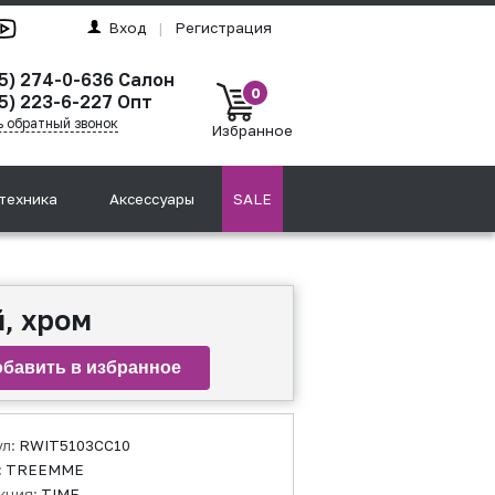
Вход
|
Регистрация
95) 274-0-636 Салон
0
5) 223-6-227 Опт
ь обратный звонок
Избранное
техника
Аксессуары
SALE
, хром
ул:
RWIT5103CC10
:
TREEMME
кция:
TIME