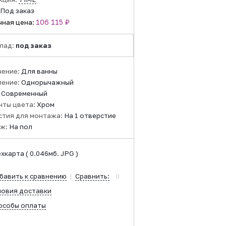
Под заказ
106 115 ₽
чная цена:
лад:
под заказ
чение:
Для ванны
ление:
Однорычажный
:
Современный
нты цвета:
Хром
стия для монтажа:
На 1 отверстие
ж:
На пол
ехкарта
( 0.046мб. JPG )
бавить к сравнению
|
Сравнить:
0
ловия доставки
особы оплаты