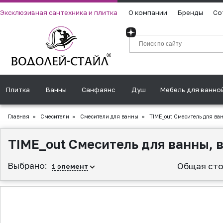
Эксклюзивная сантехника и плитка
О компании
Бренды
Со
Плитка
Ванны
Санфаянс
Душ
Мебель для ванно
Главная
»
Смесители
»
Смесители для ванны
»
TIME_out Смеситель для ванн
TIME_out Смеситель для ванны, в
Выбрано:
Общая сто
1
элемент
▲