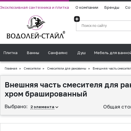
Эксклюзивная сантехника и плитка
О компании
Бренды
Со
Плитка
Ванны
Санфаянс
Душ
Мебель для ванно
Главная
»
Смесители
»
Смесители для раковины
»
Внешняя часть смесител
Внешняя часть смесителя для ра
хром брашированный
Выбрано:
Общая сто
2
элемента
▲