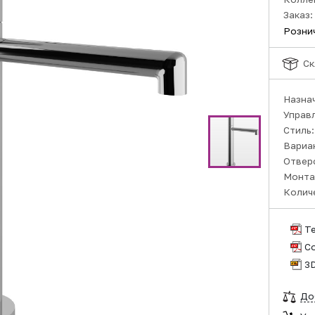
Заказ:
Розни
Ск
Назна
Управ
Стиль
Вариа
Отвер
Монта
Колич
Т
С
3
До