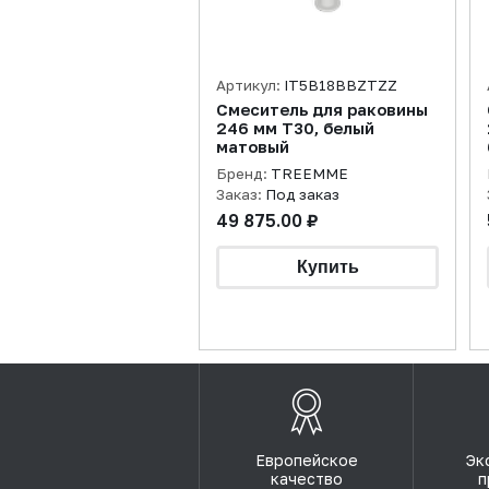
Артикул:
IT5B18BBZTZZ
Смеситель для раковины
246 мм T30, белый
матовый
Бренд:
TREEMME
Заказ:
Под заказ
49 875.00 ₽
Европейское
Эк
качество
п