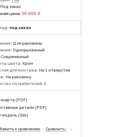
Под заказ
36 860 ₽
чная цена:
лад:
под заказ
чение:
Для раковины
ление:
Однорычажный
:
Современный
нты цвета:
Хром
стия для монтажа:
На 1 отверстие
ж:
На раковину
ество потребителей:
1
ехкарта
(PDF)
оставные детали
(PDF)
D модель
(3ds)
бавить к сравнению
|
Сравнить:
0