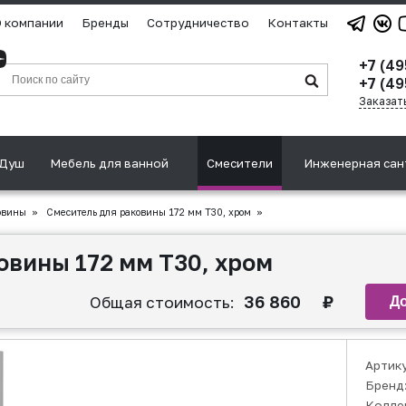
 компании
Бренды
Сотрудничество
Контакты
+7 (4
+7 (49
Заказат
Душ
Мебель для ванной
Смесители
Инженерная сан
овины
»
Смеситель для раковины 172 мм T30, хром
»
овины 172 мм T30, хром
36 860
₽
Общая стоимость:
Артик
Бренд
Колле