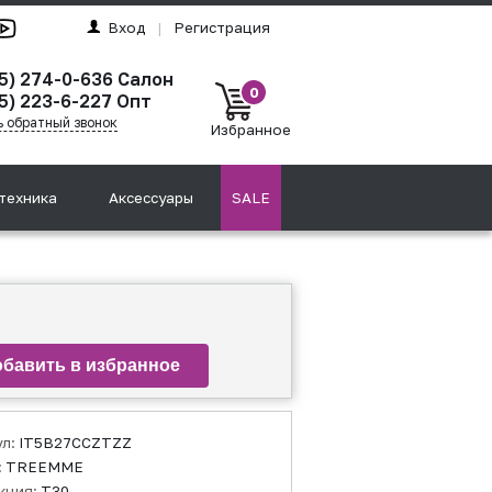
Вход
|
Регистрация
95) 274-0-636 Салон
0
5) 223-6-227 Опт
ь обратный звонок
Избранное
техника
Аксессуары
SALE
ул:
IT5B27CCZTZZ
:
TREEMME
кция:
T30