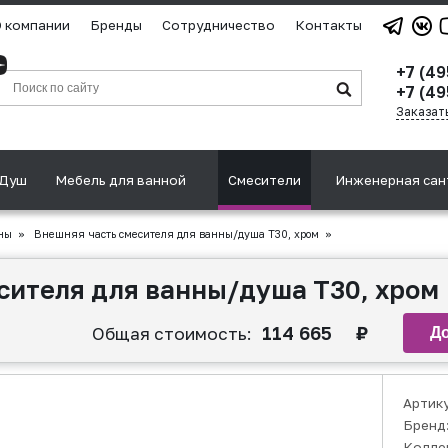
 компании
Бренды
Сотрудничество
Контакты
+7 (4
+7 (49
Заказат
Душ
Мебель для ванной
Смесители
Инженерная сан
ны
»
Внешняя часть смесителя для ванны/душа T30, хром
»
сителя для ванны/душа T30, хром
114 665
₽
Общая стоимость:
Артик
Бренд
Колле