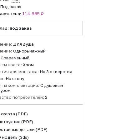
Под заказ
114 665 ₽
чная цена:
лад:
под заказ
чение:
Для душа
ление:
Однорычажный
:
Современный
нты цвета:
Хром
стия для монтажа:
На 3 отверстия
ж:
На стену
нты комплектации:
С душевым
туром
ество потребителей:
2
ехкарта
(PDF)
нструкция
(PDF)
оставные детали
(PDF)
D модель
(3ds)