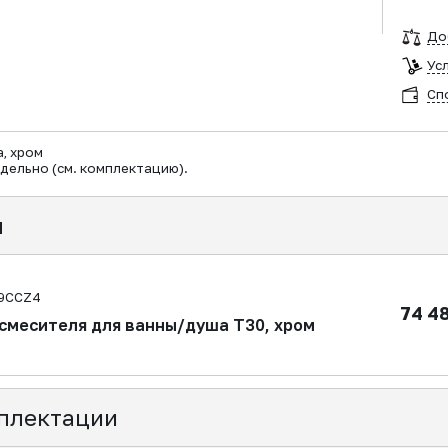
До
Ус
Сп
, хром
дельно (см. комплектацию).
я
D9CCZ4
74 4
смесителя для ванны/душа T30, хром
плектации