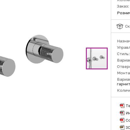
Заказ:
Розни
Ск
Назна
Управ
Стиль
Вариа
Отвер
Монта
Вариа
гарни
Колич
Т
И
С
3