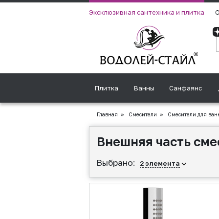
Эксклюзивная сантехника и плитка
О
Плитка
Ванны
Санфаянс
Главная
»
Смесители
»
Смесители для ван
Внешняя часть сме
Выбрано:
2
элемента