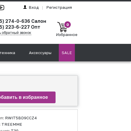
Вход
|
Регистрация
95) 274-0-636 Салон
0
5) 223-6-227 Опт
ь обратный звонок
Избранное
техника
Аксессуары
SALE
ул:
RWIT5BD9CCZ4
:
TREEMME
кция:
T30