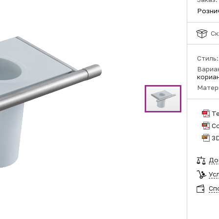
Розни
Ск
Стиль
Вариа
кориа
Матер
Т
С
3
До
Ус
Сп