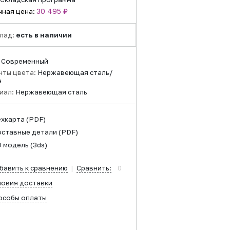
30 495 ₽
чная цена:
лад:
есть в наличии
:
Современный
нты цвета:
Нержавеющая сталь/
н
иал:
Нержавеющая сталь
ехкарта
(PDF)
оставные детали
(PDF)
D модель
(3ds)
бавить к сравнению
|
Сравнить:
0
ловия доставки
особы оплаты