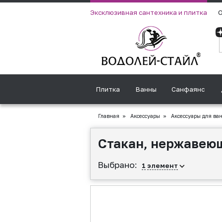
Эксклюзивная сантехника и плитка
О
Плитка
Ванны
Санфаянс
Главная
»
Аксессуары
»
Аксессуары для ва
Стакан, нержавею
Выбрано:
1
элемент