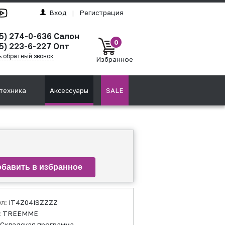
Вход
|
Регистрация
95) 274-0-636 Салон
0
5) 223-6-227 Опт
ь обратный звонок
Избранное
техника
Аксессуары
SALE
ул:
IT4Z04ISZZZZ
:
TREEMME
Складская программа