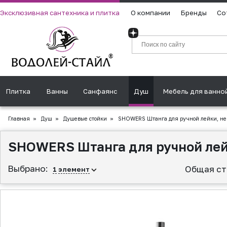
Эксклюзивная сантехника и плитка
О компании
Бренды
Со
Плитка
Ванны
Санфаянс
Душ
Мебель для ванно
Главная
»
Душ
»
Душевые стойки
»
SHOWERS Штанга для ручной лейки, не
SHOWERS Штанга для ручной лей
Выбрано:
Общая ст
1
элемент
▲