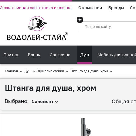
Эксклюзивная сантехника и плитка
О компании
Бренды
Со
Плитка
Ванны
Санфаянс
Душ
Мебель для ванно
Главная
»
Душ
»
Душевые стойки
»
Штанга для душа, хром
»
Штанга для душа, хром
Выбрано:
Общая ст
1
элемент
▲