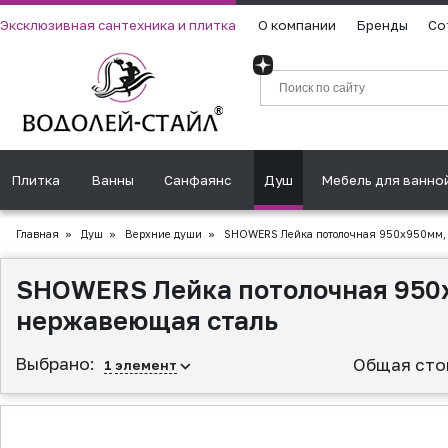
Эксклюзивная сантехника и плитка
О компании
Бренды
Со
Плитка
Ванны
Санфаянс
Душ
Мебель для ванно
Главная
»
Душ
»
Верхние души
»
SHOWERS Лейка потолочная 950х950мм, в
SHOWERS Лейка потолочная 950х
нержавеющая сталь
Выбрано:
Общая сто
1
элемент
▲