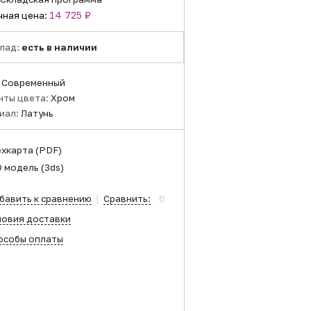
14 725 ₽
чная цена:
лад:
есть в наличии
:
Современный
нты цвета:
Хром
иал:
Латунь
ехкарта
(PDF)
D модель
(3ds)
бавить к сравнению
|
Сравнить:
0
ловия доставки
особы оплаты