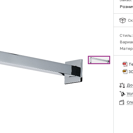
Розни
Ск
Стиль
Вариа
Матер
Т
3
До
Ус
Сп