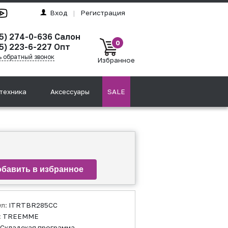
Вход
|
Регистрация
95) 274-0-636 Салон
0
5) 223-6-227 Опт
ь обратный звонок
Избранное
техника
Аксессуары
SALE
ул:
ITRTBR285CC
:
TREEMME
Складская программа