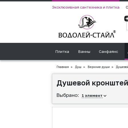
Эксклюзивная сантехника и плитка
О
Плитка
Ванны
Санфаянс
Главная
»
Душ
»
Верхние души
»
Душевой
Душевой кронштейн
Выбрано:
1
элемент