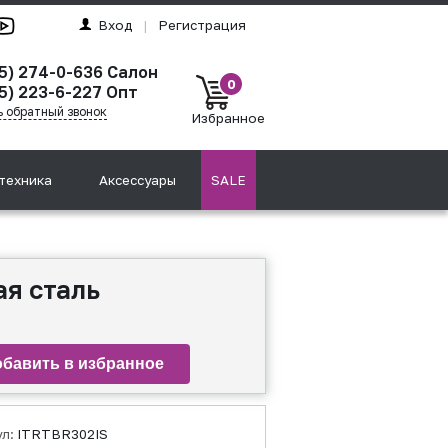
Вход
|
Регистрация
95) 274-0-636 Салон
0
5) 223-6-227 Опт
ь обратный звонок
Избранное
техника
Аксессуары
SALE
я сталь
ул:
ITRTBR302IS