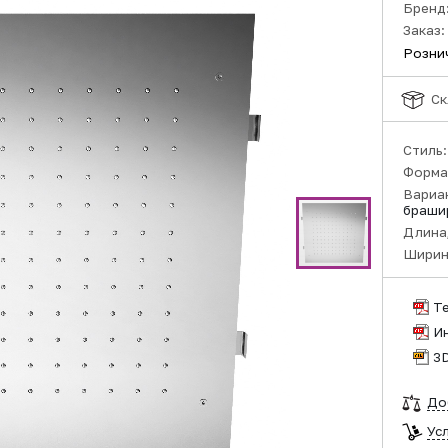
Бренд
Заказ:
Розни
Ск
Стиль
Форма
Вариа
браши
Длина,
Ширин
Т
И
3
До
Ус