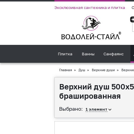
Эксклюзивная сантехника и плитка
О
Плитка
Ванны
Санфаянс
Главная
»
Душ
»
Верхние души
»
Верхний
Верхний душ 500х
брашированная
Выбрано:
1
элемент