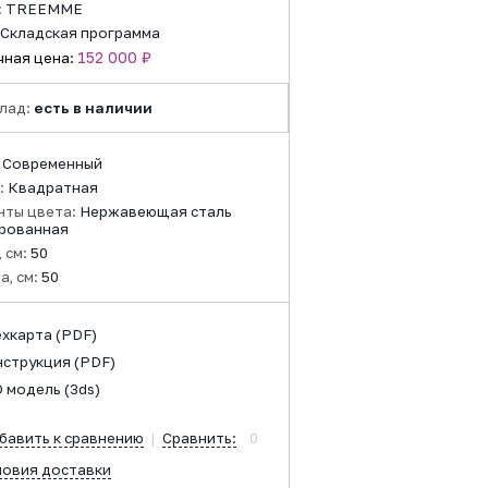
:
TREEMME
Складская программа
152 000 ₽
чная цена:
лад:
есть в наличии
:
Современный
:
Квадратная
нты цвета:
Нержавеющая сталь
рованная
 см:
50
а, см:
50
ехкарта
(PDF)
нструкция
(PDF)
D модель
(3ds)
бавить к сравнению
|
Сравнить:
0
ловия доставки