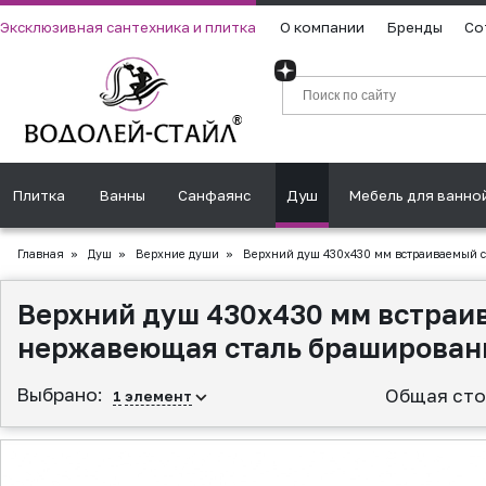
Эксклюзивная сантехника и плитка
О компании
Бренды
Со
Плитка
Ванны
Санфаянс
Душ
Мебель для ванно
Главная
»
Душ
»
Верхние души
»
Верхний душ 430х430 мм встраиваемый с
Верхний душ 430х430 мм встраив
нержавеющая сталь браширован
Выбрано:
Общая сто
1
элемент
▲