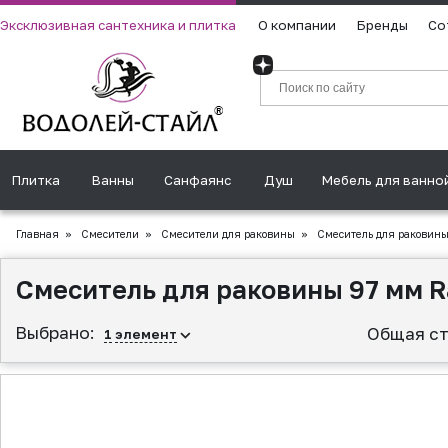
Эксклюзивная сантехника и плитка
О компании
Бренды
Со
Плитка
Ванны
Санфаянс
Душ
Мебель для ванно
Главная
»
Смесители
»
Смесители для раковины
»
Смеситель для раковины
Смеситель для раковины 97 мм R
Выбрано:
Общая ст
1
элемент
▲